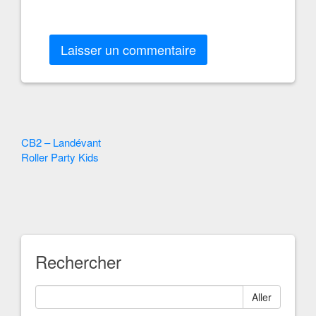
Autres
CB2 – Landévant
Roller Party Kids
Articles
Rechercher
Aller