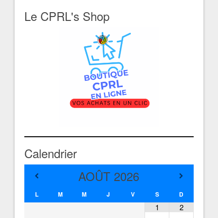
Le CPRL's Shop
Calendrier
AOÛT
2026
L
M
M
J
V
S
D
1
2