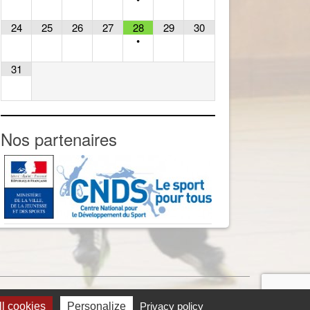
24
25
26
27
28
29
30
•
31
Nos partenaires
Réalisation We Media
l cookies
Personalize
Privacy policy