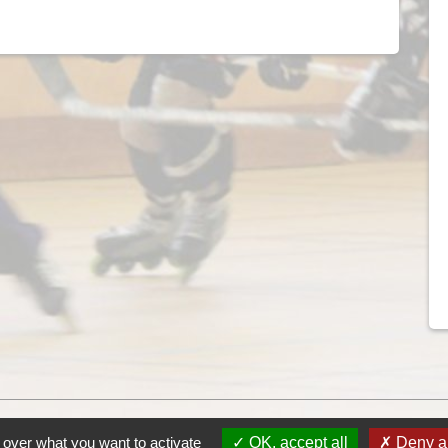
CPRLORIENT
 over what you want to activate
OK, accept all
Deny al
Club de Patinage à Roulettes de Lorient