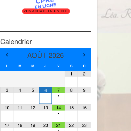
Calendrier
AOÛT
2026
L
M
M
J
V
S
D
1
2
3
4
5
7
8
9
6
•
10
11
12
13
14
15
16
•
17
18
19
20
21
22
23
•