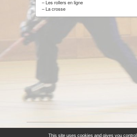
– Les rollers en ligne
– La crosse
© CPRLORIENT 2026 |
mentions légales
.
This site uses cookies and gives you control