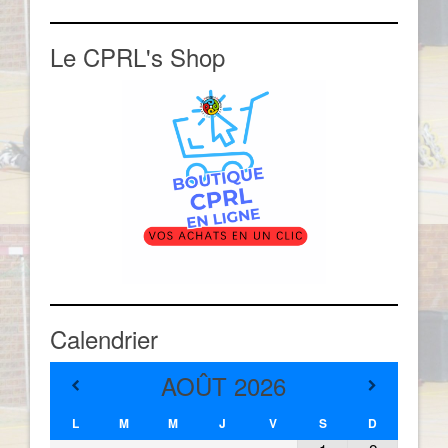
Le CPRL's Shop
Calendrier
AOÛT
2026
L
M
M
J
V
S
D