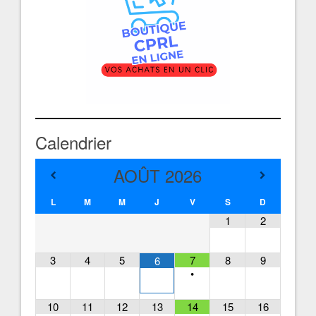
Calendrier
AOÛT
2026
L
M
M
J
V
S
D
1
2
3
4
5
7
8
9
6
•
10
11
12
13
14
15
16