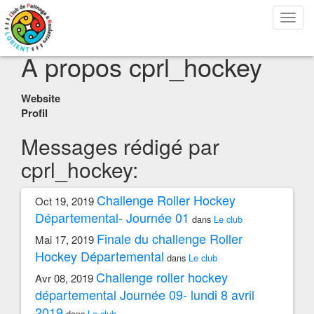
Bascu
la
navig
A propos cprl_hockey
Website
Profil
Messages rédigé par
cprl_hockey:
Challenge Roller Hockey
Oct 19, 2019
Départemental- Journée 01
dans
Le club
Finale du challenge Roller
Mai 17, 2019
Hockey Départemental
dans
Le club
Challenge roller hockey
Avr 08, 2019
départemental Journée 09- lundi 8 avril
2019
dans
Le club