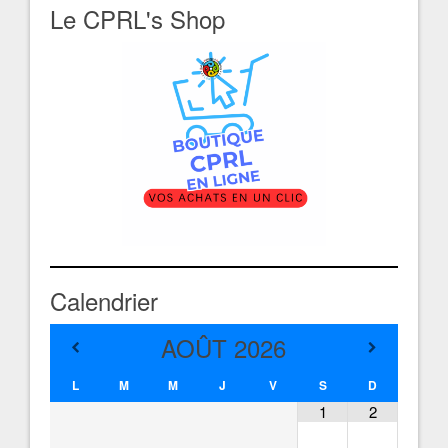
Le CPRL's Shop
Calendrier
AOÛT
2026
L
M
M
J
V
S
D
1
2