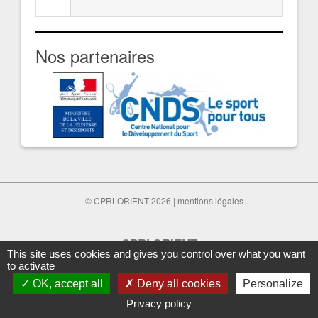
Nos partenaires
© CPRLORIENT 2026 |
mentions légales
.
CPRLORIENT
This site uses cookies and gives you control over what you want
Club de Patinage à Roulettes de Lorient
to activate
OK, accept all
Deny all cookies
Personalize
Réalisation We Media
Privacy policy