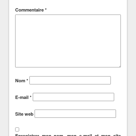
Commentaire
*
Nom
*
E-mail
*
Site web
Enregistrer mon nom, mon e-mail et mon site