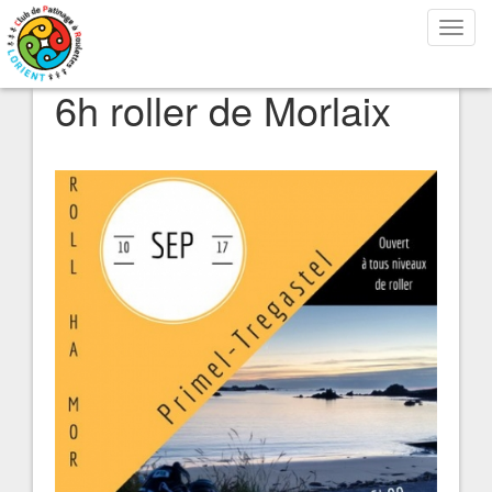
Bascu
la
navig
6h roller de Morlaix