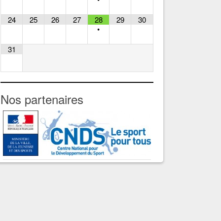
24
25
26
27
28
29
30
•
31
Nos partenaires