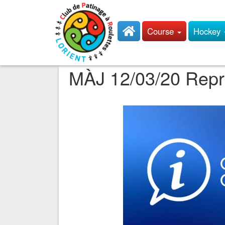
Course
Hockey
MÀJ 12/03/20 Repr