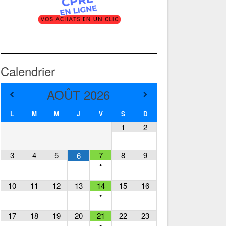
Calendrier
AOÛT
2026
L
M
M
J
V
S
D
1
2
3
4
5
7
8
9
6
•
10
11
12
13
14
15
16
•
17
18
19
20
21
22
23
•