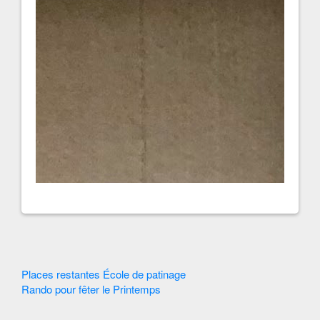
Autres
Places restantes École de patinage
Rando pour fêter le Printemps
Articles