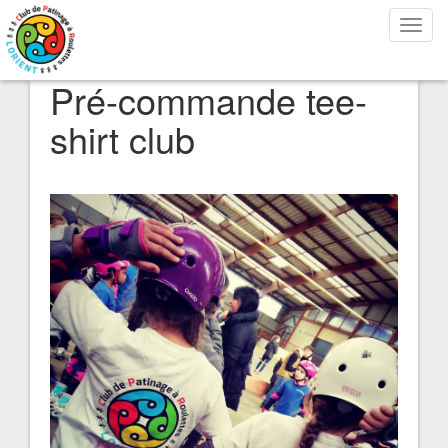
Bascu
la
navig
Pré-commande tee-
shirt club